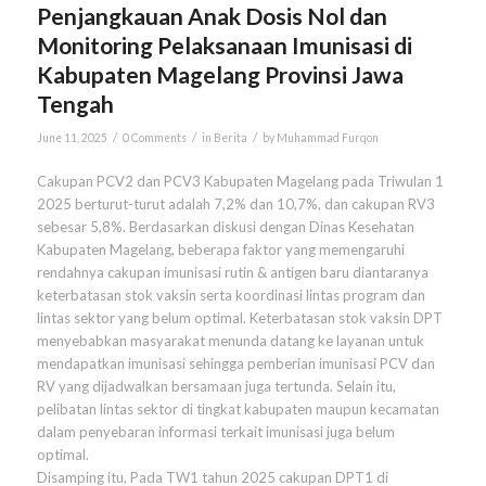
Penjangkauan Anak Dosis Nol dan
Monitoring Pelaksanaan Imunisasi di
Kabupaten Magelang Provinsi Jawa
Tengah
/
/
/
June 11, 2025
0 Comments
in
Berita
by
Muhammad Furqon
Cakupan PCV2 dan PCV3 Kabupaten Magelang pada Triwulan 1
2025 berturut-turut adalah 7,2% dan 10,7%, dan cakupan RV3
sebesar 5,8%. Berdasarkan diskusi dengan Dinas Kesehatan
Kabupaten Magelang, beberapa faktor yang memengaruhi
rendahnya cakupan imunisasi rutin & antigen baru diantaranya
keterbatasan stok vaksin serta koordinasi lintas program dan
lintas sektor yang belum optimal. Keterbatasan stok vaksin DPT
menyebabkan masyarakat menunda datang ke layanan untuk
mendapatkan imunisasi sehingga pemberian imunisasi PCV dan
RV yang dijadwalkan bersamaan juga tertunda. Selain itu,
pelibatan lintas sektor di tingkat kabupaten maupun kecamatan
dalam penyebaran informasi terkait imunisasi juga belum
optimal.
Disamping itu, Pada TW1 tahun 2025 cakupan DPT1 di