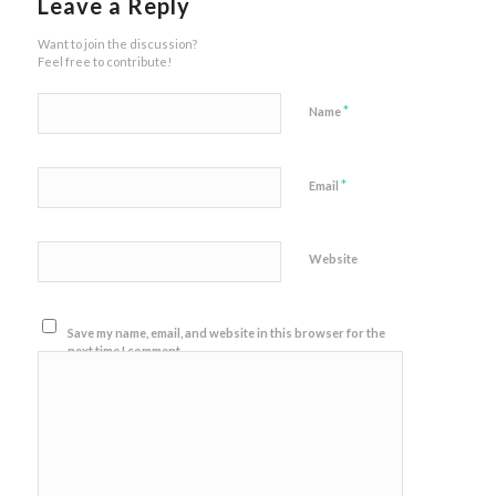
Leave a Reply
Want to join the discussion?
Feel free to contribute!
*
Name
*
Email
Website
Save my name, email, and website in this browser for the
next time I comment.