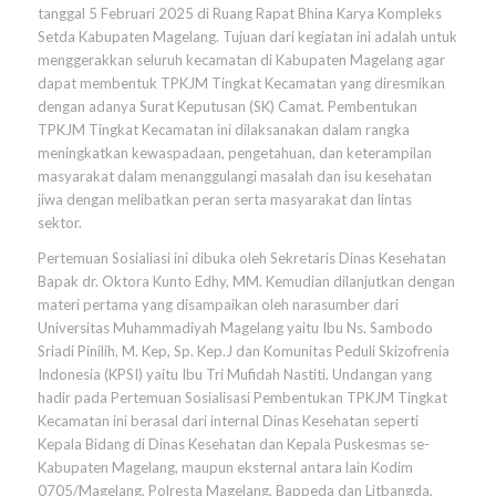
tanggal 5 Februari 2025 di Ruang Rapat Bhina Karya Kompleks
Setda Kabupaten Magelang. Tujuan dari kegiatan ini adalah untuk
menggerakkan seluruh kecamatan di Kabupaten Magelang agar
dapat membentuk TPKJM Tingkat Kecamatan yang diresmikan
dengan adanya Surat Keputusan (SK) Camat. Pembentukan
TPKJM Tingkat Kecamatan ini dilaksanakan dalam rangka
meningkatkan kewaspadaan, pengetahuan, dan keterampilan
masyarakat dalam menanggulangi masalah dan isu kesehatan
jiwa dengan melibatkan peran serta masyarakat dan lintas
sektor.
Pertemuan Sosialiasi ini dibuka oleh Sekretaris Dinas Kesehatan
Bapak dr. Oktora Kunto Edhy, MM. Kemudian dilanjutkan dengan
materi pertama yang disampaikan oleh narasumber dari
Universitas Muhammadiyah Magelang yaitu Ibu Ns. Sambodo
Sriadi Pinilih, M. Kep, Sp. Kep.J dan Komunitas Peduli Skizofrenia
Indonesia (KPSI) yaitu Ibu Tri Mufidah Nastiti. Undangan yang
hadir pada Pertemuan Sosialisasi Pembentukan TPKJM Tingkat
Kecamatan ini berasal dari internal Dinas Kesehatan seperti
Kepala Bidang di Dinas Kesehatan dan Kepala Puskesmas se-
Kabupaten Magelang, maupun eksternal antara lain Kodim
0705/Magelang, Polresta Magelang, Bappeda dan Litbangda,