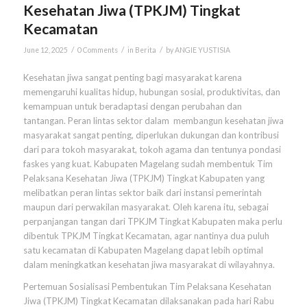
Kesehatan Jiwa (TPKJM) Tingkat
Kecamatan
/
/
/
June 12, 2025
0 Comments
in
Berita
by
ANGIE YUSTISIA
Kesehatan jiwa sangat penting bagi masyarakat karena
memengaruhi kualitas hidup, hubungan sosial, produktivitas, dan
kemampuan untuk beradaptasi dengan perubahan dan
tantangan. Peran lintas sektor dalam membangun kesehatan jiwa
masyarakat sangat penting, diperlukan dukungan dan kontribusi
dari para tokoh masyarakat, tokoh agama dan tentunya pondasi
faskes yang kuat. Kabupaten Magelang sudah membentuk Tim
Pelaksana Kesehatan Jiwa (TPKJM) Tingkat Kabupaten yang
melibatkan peran lintas sektor baik dari instansi pemerintah
maupun dari perwakilan masyarakat. Oleh karena itu, sebagai
perpanjangan tangan dari TPKJM Tingkat Kabupaten maka perlu
dibentuk TPKJM Tingkat Kecamatan, agar nantinya dua puluh
satu kecamatan di Kabupaten Magelang dapat lebih optimal
dalam meningkatkan kesehatan jiwa masyarakat di wilayahnya.
Pertemuan Sosialisasi Pembentukan Tim Pelaksana Kesehatan
Jiwa (TPKJM) Tingkat Kecamatan dilaksanakan pada hari Rabu