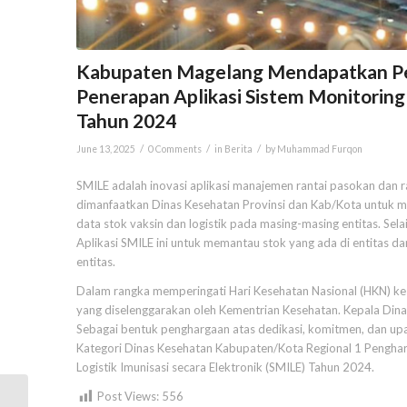
Kabupaten Magelang Mendapatkan Pen
Penerapan Aplikasi Sistem Monitoring 
Tahun 2024
/
/
/
June 13, 2025
0 Comments
in
Berita
by
Muhammad Furqon
SMILE adalah inovasi aplikasi manajemen rantai pasokan dan rant
dimanfaatkan Dinas Kesehatan Provinsi dan Kab/Kota untuk mon
data stok vaksin dan logistik pada masing-masing entitas. Sel
Aplikasi SMILE ini untuk memantau stok yang ada di entitas d
entitas.
Dalam rangka memperingati Hari Kesehatan Nasional (HKN) ke
yang diselenggarakan oleh Kementrian Kesehatan. Kepala Din
Sebagai bentuk penghargaan atas dedikasi, komitmen, dan upay
Kategori Dinas Kesehatan Kabupaten/Kota Regional 1 Pengharg
Logistik Imunisasi secara Elektronik (SMILE) Tahun 2024.
Post Views:
556
Monev KKN Tematik