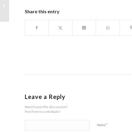
Oleh Dinas Kesehatan
Share this entry
dan Puskesmas
Leave a Reply
Want to join the discussion?
Feel free to contribute!
*
Name