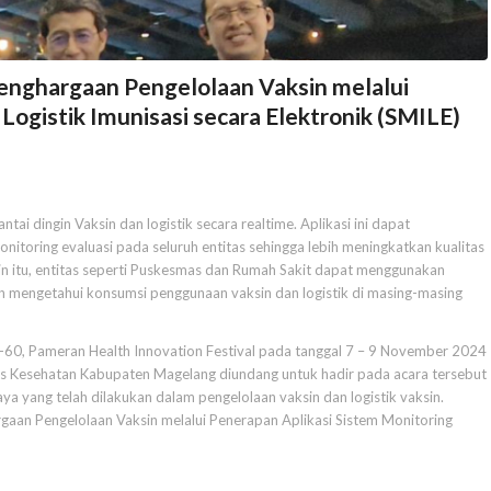
ghargaan Pengelolaan Vaksin melalui
Logistik Imunisasi secara Elektronik (SMILE)
ai dingin Vaksin dan logistik secara realtime. Aplikasi ini dapat
itoring evaluasi pada seluruh entitas sehingga lebih meningkatkan kualitas
ain itu, entitas seperti Puskesmas dan Rumah Sakit dapat menggunakan
an mengetahui konsumsi penggunaan vaksin dan logistik di masing-masing
-60, Pameran Health Innovation Festival pada tanggal 7 – 9 November 2024
as Kesehatan Kabupaten Magelang diundang untuk hadir pada acara tersebut
a yang telah dilakukan dalam pengelolaan vaksin dan logistik vaksin.
aan Pengelolaan Vaksin melalui Penerapan Aplikasi Sistem Monitoring