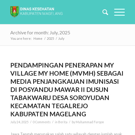
Archive for month: July, 2025
You are here:
Home
/
2025
/
July
PENDAMPINGAN PENERAPAN MY
VILLAGE MY HOME (MVMH) SEBAGAI
MEDIA PENJANGKAUAN IMUNISASI
DI POSYANDU MAWAR II DUSUN
TABAKWARU DESA SOROYUDAN
KECAMATAN TEGALREJO
KABUPATEN MAGELANG
/
/
/
July 24, 2025
0 Comments
in
Berita
by
Muhammad Furqon
Jawa Tengah merupakan salah satu wilayah dengan jumlah anak