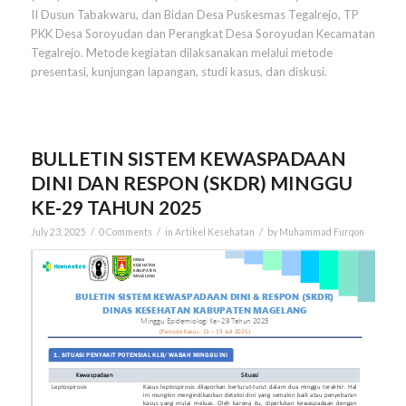
II Dusun Tabakwaru, dan Bidan Desa Puskesmas Tegalrejo, TP
PKK Desa Soroyudan dan Perangkat Desa Soroyudan Kecamatan
Tegalrejo. Metode kegiatan dilaksanakan melalui metode
presentasi, kunjungan lapangan, studi kasus, dan diskusi.
BULLETIN SISTEM KEWASPADAAN
DINI DAN RESPON (SKDR) MINGGU
KE-29 TAHUN 2025
/
/
/
July 23, 2025
0 Comments
in
Artikel Kesehatan
by
Muhammad Furqon