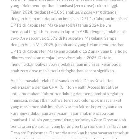
yang tidak mendapatkan imunisasi (zero dose) cukup tinggi.
Tahun 2024, terdapat 40.863 anak
zero dose
yang ditandai
dengan belum mendapatkan imunisasi DPT 1. Cakupan imunisasi
DPT1 di Kabupaten Magelang (68%) tahun 2024 belum
mencapai target berdasarkan laporan ASIK, dengan jumlah anak
zero dose
sebanyak 1.572 di Kabupaten Magelang. Sampai
dengan bulan Mei 2025, jumlah anak yang belum mendapatkan
DPT1 di Kabupaten Magelang adalah 6.122 anak yang bila tidak
diintervensi akan menjadi
zero dose
tahun 2025. Data ini
menunjukkan bahwa upaya pelaksanaan imunisasi kejar pada
anak zero dose masih perlu ditingkatkan secara signifikan.
Analisa masalah telah dilaksanakan oleh Dinas Kesehatan
bekerjasama dengan CHAI (Clinton Health Access Initiative)
untuk memahami faktor pendukung dan penghambat kegiatan
imunisasi, didapatkan bahwa terdapat kelompok masyarakat
yang masih menolak imunisasi karena faktor kepercayaan dan
kurangnya dukungan ayah/suami agar anak mendapatkan
imunisasi. Hal lain yang mendukung terjadinya Zero Dose adalah
pencatatan pelaporan yang kurang tertata rapi dari hasil layanan
Desa s/d Puskesmas. Dapat diasumsikan bahwa sasaran tersebut