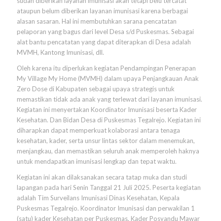
sudah diberikan layanan imunisasi akan tetapi belu tercatat
ataupun belum diberikan layanan imunisasi karena berbagai
alasan sasaran. Hal ini membutuhkan sarana pencatatan
pelaporan yang bagus dari level Desa s/d Puskesmas. Sebagai
alat bantu pencatatan yang dapat diterapkan di Desa adalah
MVMH, Kantong Imunisasi, dll.
Oleh karena itu diperlukan kegiatan Pendampingan Penerapan
My Village My Home (MVMH) dalam upaya Penjangkauan Anak
Zero Dose di Kabupaten sebagai upaya strategis untuk
memastikan tidak ada anak yang terlewat dari layanan imunisasi.
Kegiatan ini menyertakan Koordinator Imunisasi beserta Kader
Kesehatan. Dan Bidan Desa di Puskesmas Tegalrejo. Kegiatan ini
diharapkan dapat memperkuat kolaborasi antara tenaga
kesehatan, kader, serta unsur lintas sektor dalam menemukan,
menjangkau, dan memastikan seluruh anak memperoleh haknya
untuk mendapatkan imunisasi lengkap dan tepat waktu.
Kegiatan ini akan dilaksanakan secara tatap muka dan studi
lapangan pada hari Senin Tanggal 21 Juli 2025. Peserta kegiatan
adalah Tim Surveilans Imunisasi Dinas Kesehatan, Kepala
Puskesmas Tegalrejo. Koordinator Imunisasi dan perwakilan 1
(satu) kader Kesehatan per Puskesmas, Kader Posyandu Mawar