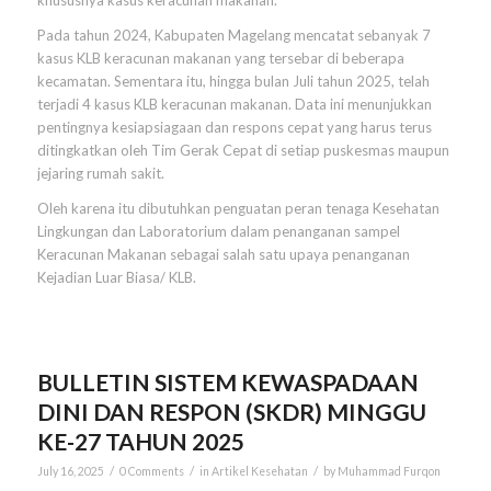
khususnya kasus keracunan makanan.
Pada tahun 2024, Kabupaten Magelang mencatat sebanyak 7
kasus KLB keracunan makanan yang tersebar di beberapa
kecamatan. Sementara itu, hingga bulan Juli tahun 2025, telah
terjadi 4 kasus KLB keracunan makanan. Data ini menunjukkan
pentingnya kesiapsiagaan dan respons cepat yang harus terus
ditingkatkan oleh Tim Gerak Cepat di setiap puskesmas maupun
jejaring rumah sakit.
Oleh karena itu dibutuhkan penguatan peran tenaga Kesehatan
Lingkungan dan Laboratorium dalam penanganan sampel
Keracunan Makanan sebagai salah satu upaya penanganan
Kejadian Luar Biasa/ KLB.
BULLETIN SISTEM KEWASPADAAN
DINI DAN RESPON (SKDR) MINGGU
KE-27 TAHUN 2025
/
/
/
July 16, 2025
0 Comments
in
Artikel Kesehatan
by
Muhammad Furqon