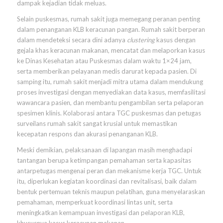
dampak kejadian tidak meluas.
Selain puskesmas, rumah sakit juga memegang peranan penting
dalam penanganan KLB keracunan pangan. Rumah sakit berperan
dalam mendeteksi secara dini adanya
clustering
kasus dengan
gejala khas keracunan makanan, mencatat dan melaporkan kasus
ke Dinas Kesehatan atau Puskesmas dalam waktu 1×24 jam,
serta memberikan pelayanan medis darurat kepada pasien. Di
samping itu, rumah sakit menjadi mitra utama dalam mendukung
proses investigasi dengan menyediakan data kasus, memfasilitasi
wawancara pasien, dan membantu pengambilan serta pelaporan
spesimen klinis. Kolaborasi antara TGC puskesmas dan petugas
surveilans rumah sakit sangat krusial untuk memastikan
kecepatan respons dan akurasi penanganan KLB.
Meski demikian, pelaksanaan di lapangan masih menghadapi
tantangan berupa ketimpangan pemahaman serta kapasitas
antarpetugas mengenai peran dan mekanisme kerja TGC. Untuk
itu, diperlukan kegiatan koordinasi dan revitalisasi, baik dalam
bentuk pertemuan teknis maupun pelatihan, guna menyelaraskan
pemahaman, memperkuat koordinasi lintas unit, serta
meningkatkan kemampuan investigasi dan pelaporan KLB,