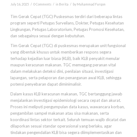
/
/
/
July 16, 2025
0 Comments
in
Berita
by
Muhammad Furqon
Tim Gerak Cepat (TGC) Puskesmas terdiri dari beberapa lintas
program seperti Petugas Surveilans, Dokter, Petugas Kesehatan
Lingkungan, Petugas Laboratorium, Petugas Promosi Kesehatan,
dan sebagainya sesuai dengan kebutuhan.
Tim Gerak Cepat (TGC) di puskesmas merupakan unit fungsional
yang dibentuk khusus untuk memberikan respons segera
terhadap kejadian luar biasa (KLB), baik KLB penyakit menular
maupun keracunan makanan. TGC memegang peranan vital
dalam melakukan deteksi dini, penilaian situasi, investigasi
lapangan, serta pelaporan dan penanganan awal KLB, sehingga
potensi penyebaran dapat diminimalisir.
Dalam kasus KLB keracunan makanan, TGC bertanggung jawab
menjalankan investigasi epidemiologi secara cepat dan akurat.
Proses ini meliputi pengumpulan data kasus, wawancara korban,
pengambilan sampel makanan atau sisa makanan, serta
koordinasi lintas sektor terkait. Seluruh temuan wajib dicatat dan
dilaporkan sesuai standar operasional yang berlaku, agar
tindakan pengendalian KLB bisa segera diimplementasikan dan