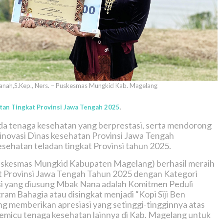
sanah,S.Kep., Ners. – Puskesmas Mungkid Kab. Magelang
tan Tingkat Provinsi Jawa Tengah 2025
.
da tenaga kesehatan yang berprestasi, serta mendorong
inovasi Dinas kesehatan Provinsi Jawa Tengah
ehatan teladan tingkat Provinsi tahun 2025.
Puskesmas Mungkid Kabupaten Magelang) berhasil meraih
t Provinsi Jawa Tengah Tahun 2025 dengan Kategori
si yang diusung Mbak Nana adalah Komitmen Peduli
m Bahagia atau disingkat menjadi “Kopi Siji Ben
 memberikan apresiasi yang setinggi-tingginnya atas
memicu tenaga kesehatan lainnya di Kab. Magelang untuk