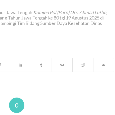
nur Jawa Tengah
Komjen Pol (Purn) Drs. Ahmad Luthfi,
lang Tahun Jawa Tengah ke 80 tgl 19 Agustus 2025 di
dampingi Tim Bidang Sumber Daya Kesehatan Dinas
0