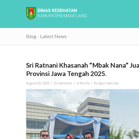
Blog - Latest News
Sri Ratnani Khasanah “Mbak Nana” Ju
Provinsi Jawa Tengah 2025.
/
/
/
August 20, 2025
0 Comments
in
Berita
by
Agus Sutrisno