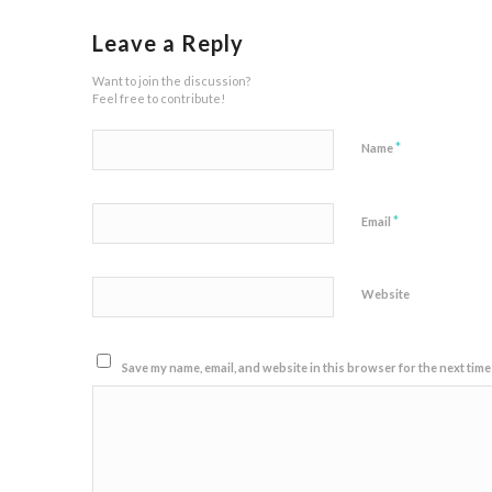
Leave a Reply
Want to join the discussion?
Feel free to contribute!
*
Name
*
Email
Website
Save my name, email, and website in this browser for the next time