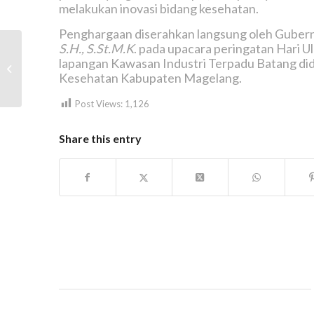
melakukan inovasi bidang kesehatan.
Penghargaan diserahkan langsung oleh Guber
S.H., S.St.M.K
. pada upacara peringatan Hari U
Sosialisasi dan Evaluasi
lapangan Kawasan Industri Terpadu Batang di
Kematangan Inovasi di
Kesehatan Kabupaten Magelang.
Lingkungan Dinas
Kesehatan Kabupaten...
Post Views:
1,126
Share this entry