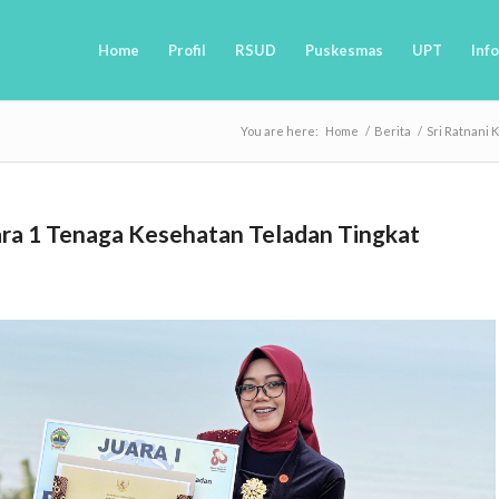
Home
Profil
RSUD
Puskesmas
UPT
Info
You are here:
Home
/
Berita
/
Sri Ratnani 
ara 1 Tenaga Kesehatan Teladan Tingkat