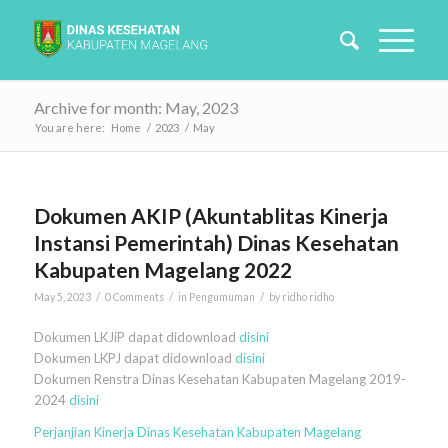
Archive for month: May, 2023
You are here:
Home
/
2023
/
May
Dokumen AKIP (Akuntablitas Kinerja
Instansi Pemerintah) Dinas Kesehatan
Kabupaten Magelang 2022
/
/
/
May 5, 2023
0 Comments
in
Pengumuman
by
ridho ridho
Dokumen LKJiP dapat didownload
disini
Dokumen LKPJ dapat didownload
disini
Dokumen Renstra Dinas Kesehatan Kabupaten Magelang 2019-
2024
disini
Perjanjian Kinerja Dinas Kesehatan Kabupaten Magelang