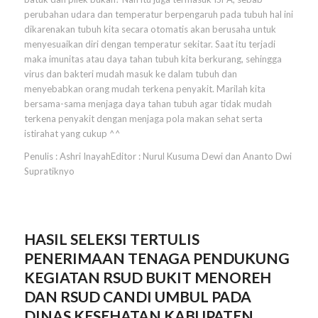
perubahan udara dan temperatur berpengaruh pada tubuh hal ini
dikarenakan tubuh kita secara otomatis akan berusaha untuk
menyesuaikan diri dengan temperatur sekitar. Saat itu terjadi
maka imunitas atau daya tahan tubuh kita berkurang, sehingga
virus dan bakteri mudah masuk ke dalam tubuh dan
menyebabkan orang mudah terkena penyakit. Marilah kita
bersama-sama menjaga daya tahan tubuh agar tidak mudah
terkena penyakit dengan menjaga pola makan sehat serta
istirahat yang cukup ^^
Penulis : Ashri InayahEditor : Nurul Kusuma Dewi dan Ananto Dwi
Supratiknyo
HASIL SELEKSI TERTULIS
PENERIMAAN TENAGA PENDUKUNG
KEGIATAN RSUD BUKIT MENOREH
DAN RSUD CANDI UMBUL PADA
DINAS KESEHATAN KABUPATEN