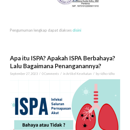
Pengumuman lengkap dapat diakses
disini
Apa itu ISPA? Apakah ISPA Berbahaya?
Lalu Bagaimana Penanganannya?
/
/
/
September 27, 2023
0 Comments
in
Artikel Kesehatan
by
ridho ridho