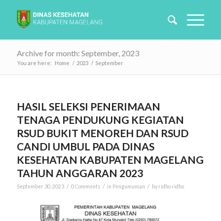
Archive for month: September, 2023
You are here:
Home
/
2023
/
September
HASIL SELEKSI PENERIMAAN
TENAGA PENDUKUNG KEGIATAN
RSUD BUKIT MENOREH DAN RSUD
CANDI UMBUL PADA DINAS
KESEHATAN KABUPATEN MAGELANG
TAHUN ANGGARAN 2023
/
/
/
September 30, 2023
0 Comments
in
Pengumuman
by
ridho ridho