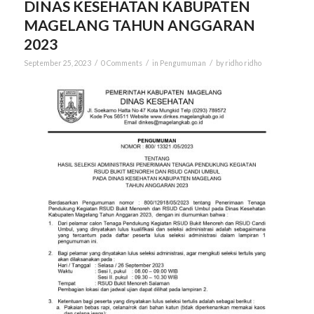
DINAS KESEHATAN KABUPATEN
MAGELANG TAHUN ANGGARAN
2023
/
/
/
September 25, 2023
0 Comments
in
Pengumuman
by
ridho ridho