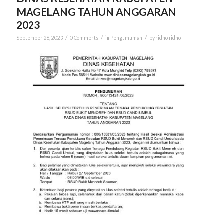
MAGELANG TAHUN ANGGARAN
2023
/
/
/
September 26, 2023
0 Comments
in
Pengumuman
by
ridho ridho