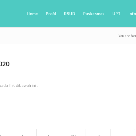
Home
Profil
RSUD
Puskesmas
UPT
Info
You are he
020
ada link dibawah ini :