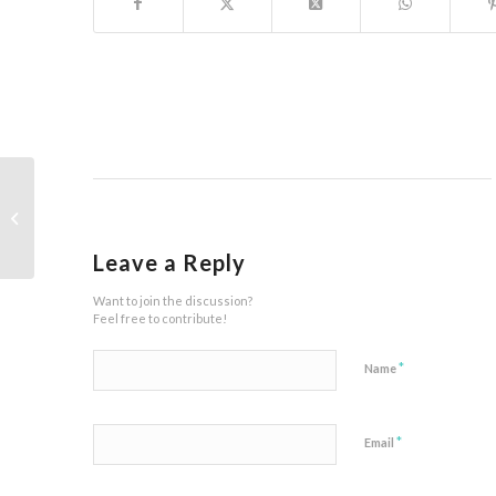
PENGUMUMAN REVISI NOMER
TEST SS TAHUN 2020
Leave a Reply
Want to join the discussion?
Feel free to contribute!
*
Name
*
Email