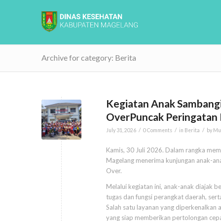
Archive for category: Berita
Kegiatan Anak Sambangi
OverPuncak Peringatan 
/
/
/
July 31, 2026
0 Comments
in
Berita
by
Mu
Kamis, 30 Juli 2026. Dalam rangka mem
Magelang menerima kunjungan anak-ana
Over.
Melalui kegiatan ini, anak-anak diajak 
tugas dan fungsi perangkat daerah, se
Salah satu layanan yang diperkenalkan 
yang siap memberikan pertolongan cepa