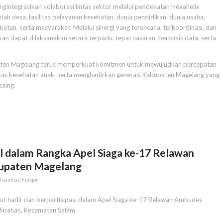
integrasikan kolaborasi lintas sektor melalui pendekatan Hexahelix
h desa, fasilitas pelayanan kesehatan, dunia pendidikan, dunia usaha,
atan, serta masyarakat. Melalui sinergi yang terencana, terkoordinasi, dan
pkan dapat dilaksanakan secara terpadu, tepat sasaran, berbasis data, serta
aten Magelang terus memperkuat komitmen untuk mewujudkan percepatan
itas kesehatan anak, serta menghadirkan generasi Kabupaten Magelang yang
saing.
al dalam Rangka Apel Siaga ke-17 Relawan
upaten Magelang
hammad Furqon
ut hadir dan berpartisipasi dalam Apel Siaga ke-17 Relawan Ambudes
Sirahan, Kecamatan Salam.