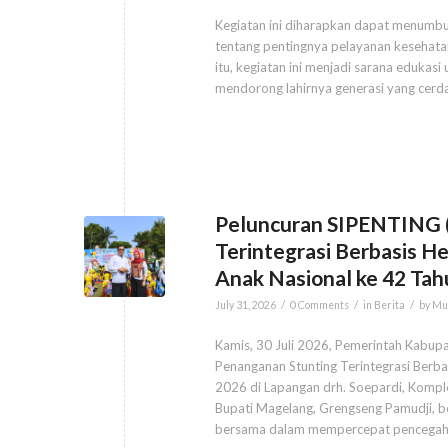
Kegiatan ini diharapkan dapat menumbu
tentang pentingnya pelayanan kesehata
itu, kegiatan ini menjadi sarana edukas
mendorong lahirnya generasi yang cerdas
Peluncuran SIPENTING (
Terintegrasi Berbasis H
Anak Nasional ke 42 Ta
/
/
/
July 31, 2026
0 Comments
in
Berita
by
Mu
Kamis, 30 Juli 2026, Pemerintah Kabup
Penanganan Stunting Terintegrasi Berba
2026 di Lapangan drh. Soepardi, Kompl
Bupati Magelang, Grengseng Pamudji, 
bersama dalam mempercepat pencegaha