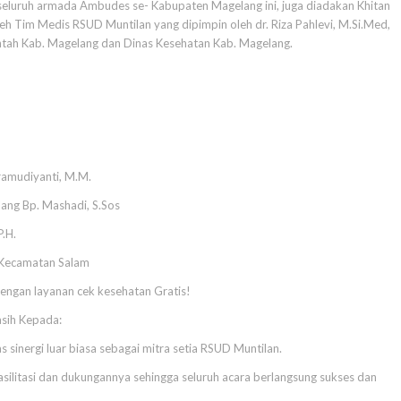
seluruh armada Ambudes se- Kabupaten Magelang ini, juga diadakan Khitan
eh Tim Medis RSUD Muntilan yang dipimpin oleh dr. Riza Pahlevi, M.Si.Med,
ntah Kab. Magelang dan Dinas Kesehatan Kab. Magelang.
ramudiyanti, M.M.
ang Bp. Mashadi, S.Sos
P.H.
-Kecamatan Salam
engan layanan cek kesehatan Gratis!
sih Kepada:
sinergi luar biasa sebagai mitra setia RSUD Muntilan.
asilitasi dan dukungannya sehingga seluruh acara berlangsung sukses dan