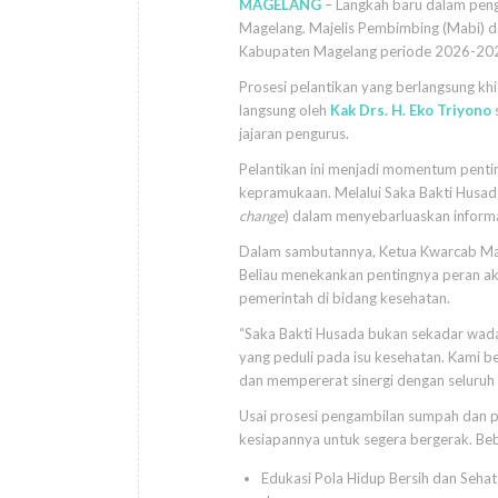
MAGELANG
– Langkah baru dalam peng
Magelang. Majelis Pembimbing (Mabi) d
Kabupaten Magelang periode 2026-2027 
Prosesi pelantikan yang berlangsung khi
langsung oleh
Kak Drs. H. Eko Triyono
jajaran pengurus.
Pelantikan ini menjadi momentum pent
kepramukaan. Melalui Saka Bakti Husad
change
) dalam menyebarluaskan informa
Dalam sambutannya, Ketua Kwarcab Mag
Beliau menekankan pentingnya peran a
pemerintah di bidang kesehatan.
“Saka Bakti Husada bukan sekadar wad
yang peduli pada isu kesehatan. Kami b
dan mempererat sinergi dengan seluruh
Usai prosesi pengambilan sumpah dan p
kesiapannya untuk segera bergerak. Beb
Edukasi Pola Hidup Bersih dan Seha