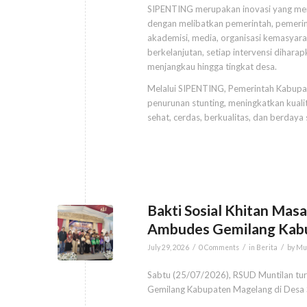
SIPENTING merupakan inovasi yang meng
dengan melibatkan pemerintah, pemerinta
akademisi, media, organisasi kemasyarak
berkelanjutan, setiap intervensi dihara
menjangkau hingga tingkat desa.
Melalui SIPENTING, Pemerintah Kabup
penurunan stunting, meningkatkan kual
sehat, cerdas, berkualitas, dan berdaya 
Bakti Sosial Khitan Mas
Ambudes Gemilang Kab
/
/
/
July 29, 2026
0 Comments
in
Berita
by
Mu
Sabtu (25/07/2026), RSUD Muntilan tur
Gemilang Kabupaten Magelang di Desa 