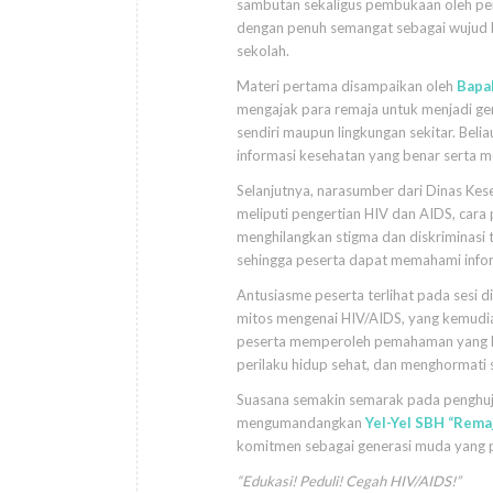
sambutan sekaligus pembukaan oleh per
dengan penuh semangat sebagai wujud 
sekolah.
Materi pertama disampaikan oleh
Bapak
mengajak para remaja untuk menjadi gen
sendiri maupun lingkungan sekitar. Be
informasi kesehatan yang benar serta m
Selanjutnya, narasumber dari Dinas K
meliputi pengertian HIV dan AIDS, cara 
menghilangkan stigma dan diskriminasi 
sehingga peserta dapat memahami infor
Antusiasme peserta terlihat pada sesi d
mitos mengenai HIV/AIDS, yang kemudian
peserta memperoleh pemahaman yang le
perilaku hidup sehat, dan menghormati 
Suasana semakin semarak pada penghuj
mengumandangkan
Yel-Yel SBH “Rema
komitmen sebagai generasi muda yang p
“Edukasi! Peduli! Cegah HIV/AIDS!”