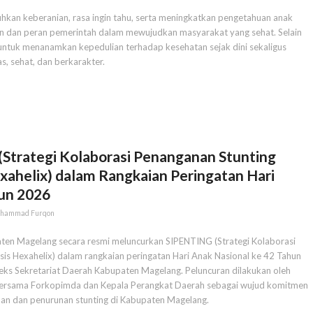
hkan keberanian, rasa ingin tahu, serta meningkatkan pengetahuan anak
n dan peran pemerintah dalam mewujudkan masyarakat yang sehat. Selain
i untuk menanamkan kepedulian terhadap kesehatan sejak dini sekaligus
, sehat, dan berkarakter.
Strategi Kolaborasi Penanganan Stunting
exahelix) dalam Rangkaian Peringatan Hari
hun 2026
hammad Furqon
aten Magelang secara resmi meluncurkan SIPENTING (Strategi Kolaborasi
sis Hexahelix) dalam rangkaian peringatan Hari Anak Nasional ke 42 Tahun
eks Sekretariat Daerah Kabupaten Magelang. Peluncuran dilakukan oleh
bersama Forkopimda dan Kepala Perangkat Daerah sebagai wujud komitmen
n dan penurunan stunting di Kabupaten Magelang.