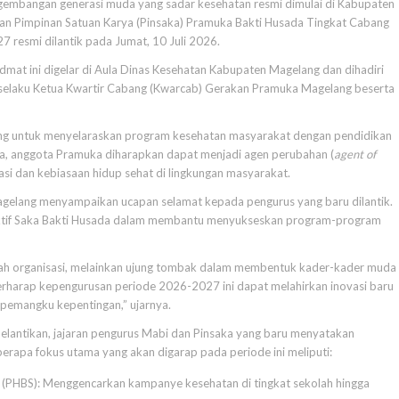
embangan generasi muda yang sadar kesehatan resmi dimulai di Kabupaten
an Pimpinan Satuan Karya (Pinsaka) Pramuka Bakti Husada Tingkat Cabang
resmi dilantik pada Jumat, 10 Juli 2026.
dmat ini digelar di Aula Dinas Kesehatan Kabupaten Magelang dan dihadiri
selaku Ketua Kwartir Cabang (Kwarcab) Gerakan Pramuka Magelang beserta
ing untuk menyelaraskan program kesehatan masyarakat dengan pendidikan
a, anggota Pramuka diharapkan dapat menjadi agen perubahan (
agent of
si dan kebiasaan hidup sehat di lingkungan masyarakat.
elang menyampaikan ucapan selamat kepada pengurus yang baru dilantik.
ktif Saka Bakti Husada dalam membantu menyukseskan program-program
ah organisasi, melainkan ujung tombak dalam membentuk kader-kader muda
erharap kepengurusan periode 2026-2027 ini dapat melahirkan inovasi baru
 pemangku kepentingan,” ujarnya.
elantikan, jajaran pengurus Mabi dan Pinsaka yang baru menyatakan
erapa fokus utama yang akan digarap pada periode ini meliputi:
t (PHBS): Menggencarkan kampanye kesehatan di tingkat sekolah hingga