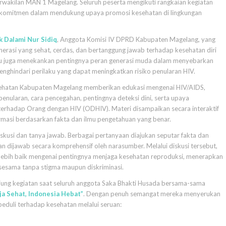
wakilan MAN 1 Magelang. Seluruh peserta mengikuti rangkaian kegiatan
komitmen dalam mendukung upaya promosi kesehatan di lingkungan
 Dalami Nur Sidiq
, Anggota Komisi IV DPRD Kabupaten Magelang, yang
erasi yang sehat, cerdas, dan bertanggung jawab terhadap kesehatan diri
liau juga menekankan pentingnya peran generasi muda dalam menyebarkan
enghindari perilaku yang dapat meningkatkan risiko penularan HIV.
esehatan Kabupaten Magelang memberikan edukasi mengenai HIV/AIDS,
penularan, cara pencegahan, pentingnya deteksi dini, serta upaya
terhadap Orang dengan HIV (ODHIV). Materi disampaikan secara interaktif
masi berdasarkan fakta dan ilmu pengetahuan yang benar.
iskusi dan tanya jawab. Berbagai pertanyaan diajukan seputar fakta dan
 dijawab secara komprehensif oleh narasumber. Melalui diskusi tersebut,
bih baik mengenai pentingnya menjaga kesehatan reproduksi, menerapkan
sesama tanpa stigma maupun diskriminasi.
ung kegiatan saat seluruh anggota Saka Bhakti Husada bersama-sama
ja Sehat, Indonesia Hebat”
. Dengan penuh semangat mereka menyerukan
eduli terhadap kesehatan melalui seruan: