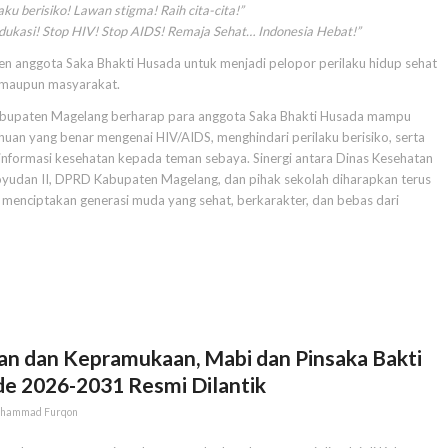
ku berisiko! Lawan stigma! Raih cita-cita!”
Edukasi! Stop HIV! Stop AIDS! Remaja Sehat… Indonesia Hebat!”
en anggota Saka Bhakti Husada untuk menjadi pelopor perilaku hidup sehat
h maupun masyarakat.
 Kabupaten Magelang berharap para anggota Saka Bhakti Husada mampu
huan yang benar mengenai HIV/AIDS, menghindari perilaku berisiko, serta
informasi kesehatan kepada teman sebaya. Sinergi antara Dinas Kesehatan
udan II, DPRD Kabupaten Magelang, dan pihak sekolah diharapkan terus
menciptakan generasi muda yang sehat, berkarakter, dan bebas dari
an dan Kepramukaan, Mabi dan Pinsaka Bakti
e 2026-2031 Resmi Dilantik
hammad Furqon