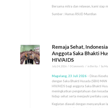
Bersama mitra dan relawan, kami siap m
Sumber : Humas RSUD Muntilan
Remaja Sehat, Indonesi
Anggota Saka Bhakti H
HIV/AIDS
/
/
/
July 24, 2026
0 Comments
in
Berita
by
Mu
Magelang, 23 Juli 2026
– Dinas Keseh
dengan Saka Bhakti Husada (SBH) MAN 1
HIV/AIDS bagi anggota Saka Bhakti Hus
meningkatkan pengetahuan dan kesadar
hidup sehat serta menjauhi perilaku yang
Kegiatan diawali dengan menyanyikan la