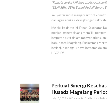
“Remaja cerdas! Hidup sehat! Jauhi perila
“SBH! SBH! SBH! Berani Peduli! Berani 
Yel-yel tersebut menjadi simbol komitm
dan agen edukasi di lingkungan sekola
Melalui kegiatan ini, Dinas Kesehatan
menjadi generasi yang memiliki pengeta
berperan aktif dalam menyebarluaskan 
Kabupaten Magelang, Puskesmas Mertoy
berlanjut sebagai upaya bersama dalam 
HIV/AIDS.
Perkuat Sinergi Kesehat
Husada Magelang Period
/
/
/
July 15, 2026
0 Comments
in
Berita
by
Mu