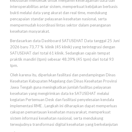
kebutuhan mendesak untuk menjamin keseragaman data dan
interoperabilitas antar sistem, memperkuat kebijakan berbasis
bukti melalui data yang akurat dan real time, mendukung
pencapaian standar pelayanan kesehatan nasional, serta
mempermudah koordinasi lintas sektor dalam penanganan
kesehatan masyarakat.
Berdasarkan data Dashboard SATUSEHAT Data tanggal 25 Juni
2026 baru 73,77 % klinik (45 klinik) yang terintegrasi dengan
SATUSEHAT dari total 61 klinik. Sedangkan capain tempat
praktik mandiri (tpm) sebesar 48.39% (45 tpm) dari total 93
tpm.
Oleh karena itu, diperlukan fasilitasi dan pendampingan Dinas
Kesehatan Kabupaten Magelang dan Dinas Kesehatan Provinsi
Jawa Tengah guna meningkatkan jumlah fasilitas pelayanan
kesehatan yang mengirimkan data ke SATUSEHAT melalui
kegiatan Pertemuan Desk dan fasilitasi penyelesaian kendala
implementasi RME . Langkah ini diharapkan dapat memperluas
cakupan pemantauan kesehatan masyarakat, memperkuat
sistem informasi kesehatan nasional, serta mendukung
terwujudnya transformasi digital kesehatan yang berkelanjutan