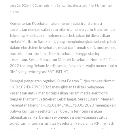
/
/
/
June 26, 2026
0 Comments
in
Berita
,
Uncategorized
by
Muhammad
Furqon
Kementerian Kesehatan telah menginisiasi transformasi
kesehatan dengan salah satu pilar utamanya yaitu transformasi
teknologi kesehatan. Implementasi kebijakan ini diwujudkan
melalui Platform SatuSehat, yang menghubungkan seluruh pihak
dalam ekosistem kesehatan, mulai dari rumah sakit, puskesmas,
apotek, laboratorium, dinas kesehatan, hingga startup
kesehatan. Sesuai Peraturan Menteri Kesehatan Nomor 24 Tahun
2022 tentang Rekam Medis setiap fasyankes wajib menerapakn
RME yang terintegrasi SATUSEHAT.
Sebagai penguatan regulasi, Surat Edaran Dirjen Yankes Nomor
HK.02.02/D/7093/2023 mewajibkan fasilitas pelayanan
kesehatan untuk mengintegrasikan rekam medis elektronik
dengan Platform SatuSehat. Lebih lanjut, Surat Edaran Menteri
Kesehatan Nomor HK.02.01/MENKES/1030/2023 menegaskan
bahwa fasilitas kesehatan yang belum terintegrasi akan
dikenakan sanksi berupa rekomendasi penyesuaian status
akreditasi. Integrasi fasilitas kesehatan ke dalam SIKN menjadi