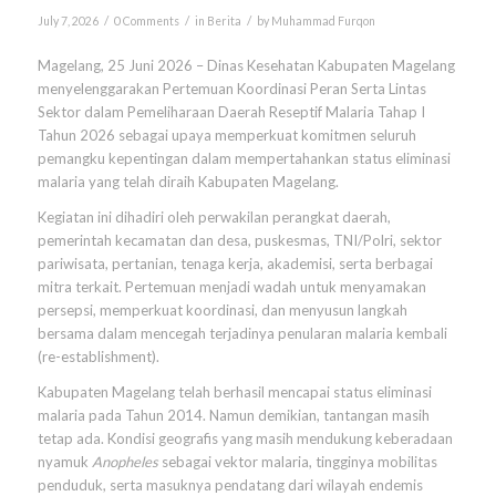
/
/
/
July 7, 2026
0 Comments
in
Berita
by
Muhammad Furqon
Magelang, 25 Juni 2026 – Dinas Kesehatan Kabupaten Magelang
menyelenggarakan Pertemuan Koordinasi Peran Serta Lintas
Sektor dalam Pemeliharaan Daerah Reseptif Malaria Tahap I
Tahun 2026 sebagai upaya memperkuat komitmen seluruh
pemangku kepentingan dalam mempertahankan status eliminasi
malaria yang telah diraih Kabupaten Magelang.
Kegiatan ini dihadiri oleh perwakilan perangkat daerah,
pemerintah kecamatan dan desa, puskesmas, TNI/Polri, sektor
pariwisata, pertanian, tenaga kerja, akademisi, serta berbagai
mitra terkait. Pertemuan menjadi wadah untuk menyamakan
persepsi, memperkuat koordinasi, dan menyusun langkah
bersama dalam mencegah terjadinya penularan malaria kembali
(re-establishment).
Kabupaten Magelang telah berhasil mencapai status eliminasi
malaria pada Tahun 2014. Namun demikian, tantangan masih
tetap ada. Kondisi geografis yang masih mendukung keberadaan
nyamuk
Anopheles
sebagai vektor malaria, tingginya mobilitas
penduduk, serta masuknya pendatang dari wilayah endemis